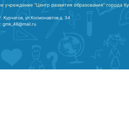
е учреждение "Центр развития образования" города К
г. Курчатов, ул.Космонавтов д. 34
: gmk_46@mail.ru